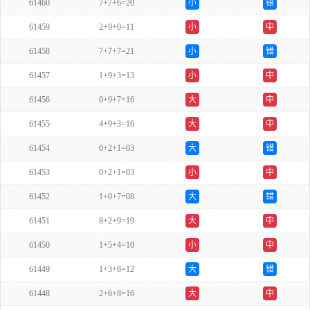
61460
7+7+6=20
小
错
61459
2+9+0=11
小
中
61458
7+7+7=21
小
错
61457
1+9+3=13
小
中
61456
0+9+7=16
大
中
61455
4+9+3=16
大
中
61454
0+2+1=03
大
错
61453
0+2+1=03
小
中
61452
1+0+7=08
大
错
61451
8+2+9=19
大
中
61450
1+5+4=10
小
中
61449
1+3+8=12
大
错
61448
2+6+8=16
大
中