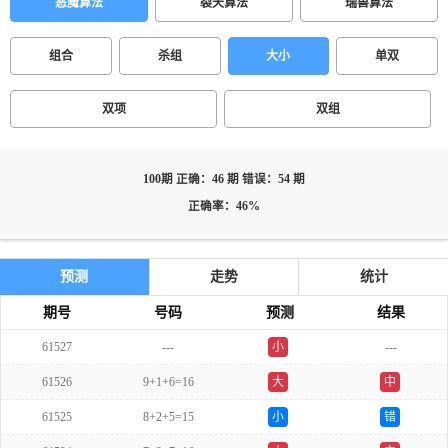
恶魔算法
裂天算法
瑞兽算法
组合
杀组
大小
单双
双项
双组
100期 正确：46 期 错误：54 期
正确率：46%
预测
走势
统计
期号
号码
预测
结果
61527
---
小
---
单
61526
9+1+6=16
大
中
61525
8+2+5=15
小
错