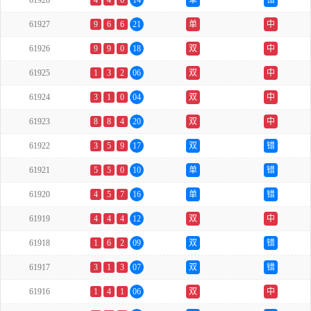
61928
4
4
6
14
单
错
61927
9
6
6
21
单
中
61926
9
9
0
18
双
中
61925
1
3
2
06
双
中
61924
3
1
0
04
双
中
61923
8
8
4
20
双
中
61922
3
5
9
17
双
错
61921
5
5
0
10
单
错
61920
4
5
7
16
单
错
61919
4
4
4
12
双
中
61918
1
6
2
09
双
错
61917
3
1
3
07
双
错
61916
1
4
1
06
双
中