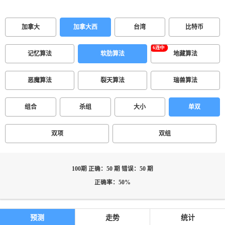
加拿大
加拿大西
台湾
比特币
记忆算法
软肋算法
地藏算法
恶魔算法
裂天算法
瑞兽算法
组合
杀组
大小
单双
双项
双组
100期 正确：50 期 错误：50 期
正确率：50%
预测
走势
统计