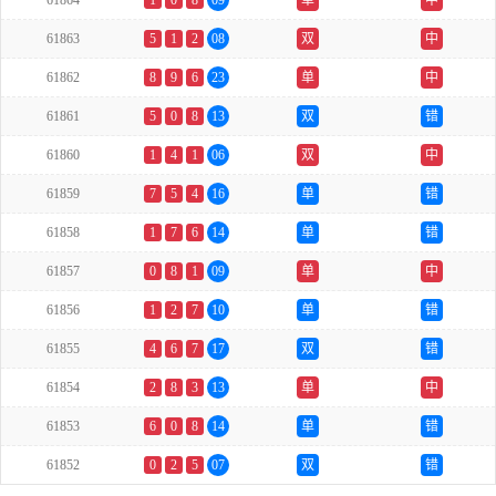
61864
1
0
8
09
单
中
61863
5
1
2
08
双
中
61862
8
9
6
23
单
中
61861
5
0
8
13
双
错
61860
1
4
1
06
双
中
61859
7
5
4
16
单
错
61858
1
7
6
14
单
错
61857
0
8
1
09
单
中
61856
1
2
7
10
单
错
61855
4
6
7
17
双
错
61854
2
8
3
13
单
中
61853
6
0
8
14
单
错
61852
0
2
5
07
双
错