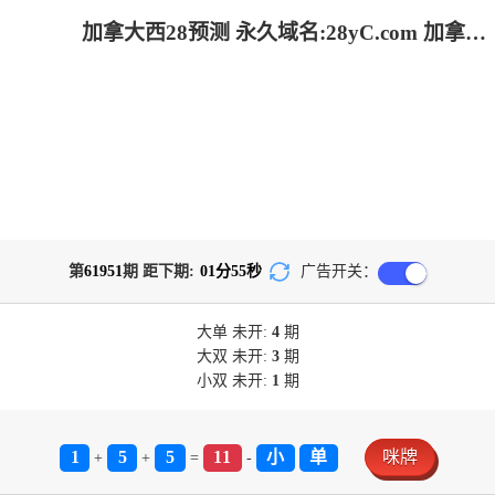
加拿大西28预测 永久域名:28yC.com 加拿大28-预测|历史结果|加拿大结果咪牌查询|加拿大PC28大神预测|加拿大PC历史走势|加拿大28刮奖预测
第
61951
期 距下期:
01
分
55
秒
广告开关：
大单
未开:
4
期
大双
未开:
3
期
小双
未开:
1
期
1
5
5
11
小
单
咪牌
+
+
=
-