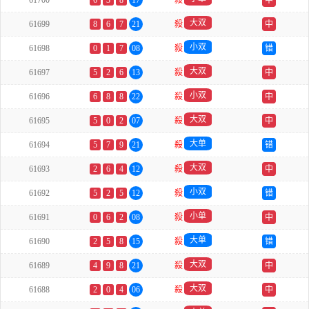
61700
6
3
8
17
殺
中
大双
61699
8
6
7
21
殺
中
小双
61698
0
1
7
08
殺
错
大双
61697
5
2
6
13
殺
中
小双
61696
6
8
8
22
殺
中
大双
61695
5
0
2
07
殺
中
大单
61694
5
7
9
21
殺
错
大双
61693
2
6
4
12
殺
中
小双
61692
5
2
5
12
殺
错
小单
61691
0
6
2
08
殺
中
大单
61690
2
5
8
15
殺
错
大双
61689
4
9
8
21
殺
中
大双
61688
2
0
4
06
殺
中