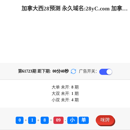
加拿大西28预测 永久域名:28yC.com 加拿大28-预测|历史结果|加拿大结果咪牌查询|加拿大PC28大神预测|加拿大PC历史走势|加拿大28刮奖预测
第
61723
期 距下期:
00
分
40
秒
广告开关：
大单
未开:
8
期
大双
未开:
1
期
小双
未开:
4
期
0
1
8
09
小
单
咪牌
+
+
=
-