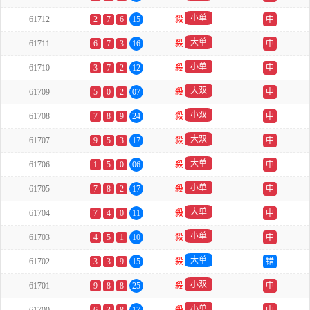
小单
61712
2
7
6
15
殺
中
大单
61711
6
7
3
16
殺
中
小单
61710
3
7
2
12
殺
中
大双
61709
5
0
2
07
殺
中
小双
61708
7
8
9
24
殺
中
大双
61707
9
5
3
17
殺
中
大单
61706
1
5
0
06
殺
中
小单
61705
7
8
2
17
殺
中
大单
61704
7
4
0
11
殺
中
小单
61703
4
5
1
10
殺
中
大单
61702
3
3
9
15
殺
错
小双
61701
9
8
8
25
殺
中
小单