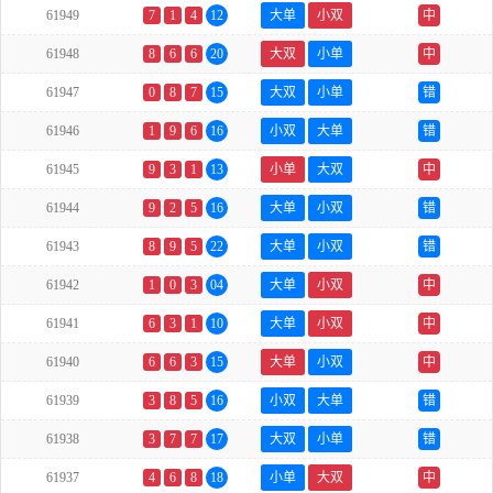
61949
7
1
4
12
大单
小双
中
61948
8
6
6
20
大双
小单
中
61947
0
8
7
15
大双
小单
错
61946
1
9
6
16
小双
大单
错
61945
9
3
1
13
小单
大双
中
61944
9
2
5
16
大单
小双
错
61943
8
9
5
22
大单
小双
错
61942
1
0
3
04
大单
小双
中
61941
6
3
1
10
大单
小双
中
61940
6
6
3
15
大单
小双
中
61939
3
8
5
16
小双
大单
错
61938
3
7
7
17
大双
小单
错
61937
4
6
8
18
小单
大双
中