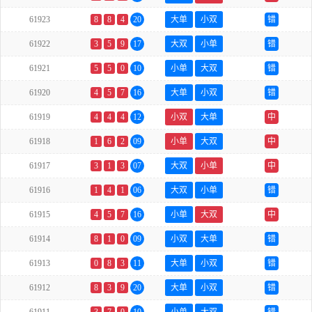
61923
8
8
4
20
大单
小双
错
61922
3
5
9
17
大双
小单
错
61921
5
5
0
10
小单
大双
错
61920
4
5
7
16
大单
小双
错
61919
4
4
4
12
小双
大单
中
61918
1
6
2
09
小单
大双
中
61917
3
1
3
07
大双
小单
中
61916
1
4
1
06
大双
小单
错
61915
4
5
7
16
小单
大双
中
61914
8
1
0
09
小双
大单
错
61913
0
8
3
11
大单
小双
错
61912
8
3
9
20
大单
小双
错