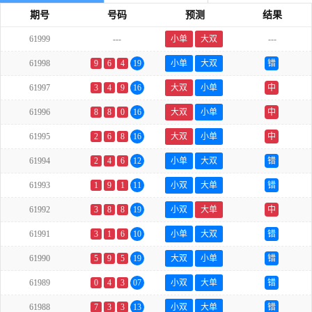
期号
号码
预测
结果
61999
---
小单
大双
---
61998
9
6
4
19
小单
大双
错
61997
3
4
9
16
大双
小单
中
61996
8
8
0
16
大双
小单
中
61995
2
6
8
16
大双
小单
中
61994
2
4
6
12
小单
大双
错
61993
1
9
1
11
小双
大单
错
61992
3
8
8
19
小双
大单
中
61991
3
1
6
10
小单
大双
错
61990
5
9
5
19
大双
小单
错
61989
0
4
3
07
小双
大单
错
61988
7
3
3
13
小双
大单
错