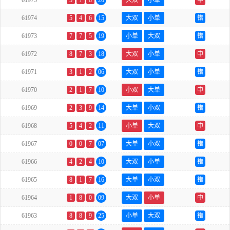
61975
5
7
8
20
大双
小单
中
61974
5
4
6
15
大双
小单
错
61973
7
7
5
19
小单
大双
错
61972
8
7
3
18
大双
小单
中
61971
3
1
2
06
大双
小单
错
61970
2
1
7
10
小双
大单
中
61969
2
3
9
14
大单
小双
错
61968
5
4
2
11
小单
大双
中
61967
0
0
7
07
大单
小双
错
61966
4
2
4
10
大双
小单
错
61965
8
1
7
16
大单
小双
错
61964
1
8
0
09
大双
小单
中
61963
8
8
9
25
小单
大双
错