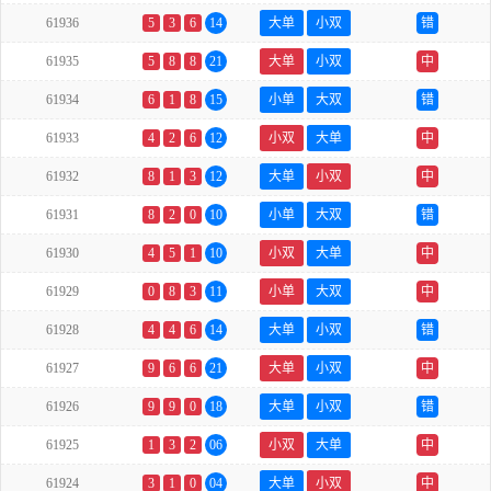
61936
5
3
6
14
大单
小双
错
61935
5
8
8
21
大单
小双
中
61934
6
1
8
15
小单
大双
错
61933
4
2
6
12
小双
大单
中
61932
8
1
3
12
大单
小双
中
61931
8
2
0
10
小单
大双
错
61930
4
5
1
10
小双
大单
中
61929
0
8
3
11
小单
大双
中
61928
4
4
6
14
大单
小双
错
61927
9
6
6
21
大单
小双
中
61926
9
9
0
18
大单
小双
错
61925
1
3
2
06
小双
大单
中
61924
3
1
0
04
大单
小双
中