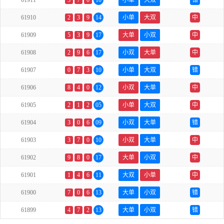
61911
3
7
0
10
小单
大双
错
61910
2
3
9
14
小单
大双
中
61909
5
3
9
17
大单
小双
中
61908
2
9
6
17
小双
大单
中
61907
0
7
3
10
小单
大双
错
61906
8
4
0
12
小双
大单
中
61905
2
1
2
05
小单
大双
中
61904
3
0
6
09
小双
大单
错
61903
3
7
0
10
小双
大单
中
61902
9
8
0
17
大单
小双
中
61901
1
4
6
11
大双
小单
中
61900
7
0
6
13
大单
小双
错
61899
4
7
2
13
大单
小双
错