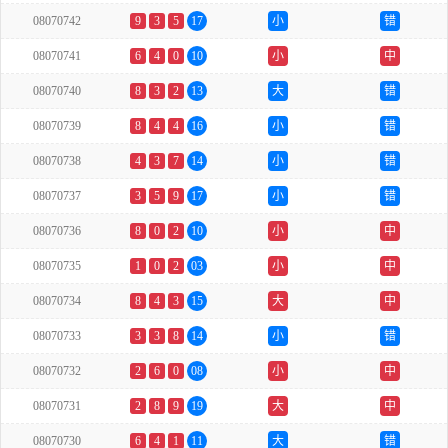
08070742
9
3
5
17
小
错
08070741
6
4
0
10
小
中
08070740
8
3
2
13
大
错
08070739
8
4
4
16
小
错
08070738
4
3
7
14
小
错
08070737
3
5
9
17
小
错
08070736
8
0
2
10
小
中
08070735
1
0
2
03
小
中
08070734
8
4
3
15
大
中
08070733
3
3
8
14
小
错
08070732
2
6
0
08
小
中
08070731
2
8
9
19
大
中
08070730
6
4
1
11
大
错