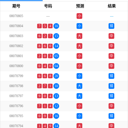
期号
号码
预测
结果
08070805
---
小
---
单
08070804
7
5
4
16
小
错
08070803
6
2
7
15
大
中
08070802
8
6
0
14
大
中
08070801
2
0
3
05
小
中
08070800
0
4
0
04
小
中
08070799
6
6
8
20
小
错
08070798
2
7
1
10
大
错
08070797
9
0
4
13
大
错
08070796
7
1
4
12
小
中
08070795
0
9
7
16
小
错
08070794
1
4
9
14
大
中