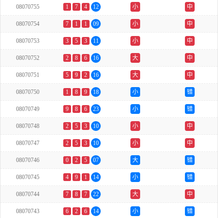
08070755
1
7
4
12
小
中
08070754
7
1
1
09
小
中
08070753
3
5
3
11
小
中
08070752
2
8
6
16
大
中
08070751
5
9
2
16
大
中
08070750
1
8
9
18
小
错
08070749
9
8
6
23
小
错
08070748
2
5
3
10
小
中
08070747
2
5
3
10
小
中
08070746
0
2
5
07
大
错
08070745
4
9
1
14
小
错
08070744
7
8
7
22
大
中
08070743
6
2
6
14
小
错