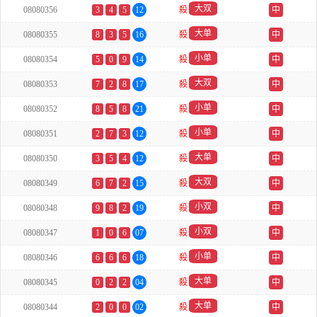
大双
08080356
3
4
5
12
殺
中
大单
08080355
8
3
5
16
殺
中
小单
08080354
5
0
9
14
殺
中
大双
08080353
7
2
8
17
殺
中
小单
08080352
8
5
8
21
殺
中
小单
08080351
2
7
3
12
殺
中
大单
08080350
3
5
4
12
殺
中
大双
08080349
6
7
2
15
殺
中
小双
08080348
9
8
2
19
殺
中
小双
08080347
1
0
6
07
殺
中
小单
08080346
6
6
6
18
殺
中
大单
08080345
0
2
2
04
殺
中
大单
08080344
2
0
0
02
殺
中