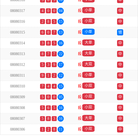
08080318
3
8
5
16
殺
中
小单
08080317
4
0
0
04
殺
中
小双
08080316
2
8
5
15
殺
中
小单
08080315
6
0
7
13
殺
错
大单
08080314
3
8
5
16
殺
中
大单
08080313
8
7
7
22
殺
中
大双
08080312
5
3
9
17
殺
中
小单
08080311
9
1
2
12
殺
中
小双
08080310
7
4
4
15
殺
中
小双
08080309
5
0
0
05
殺
中
小双
08080308
5
6
5
16
殺
中
大单
08080307
5
8
3
16
殺
中
小双
08080306
1
2
8
11
殺
中