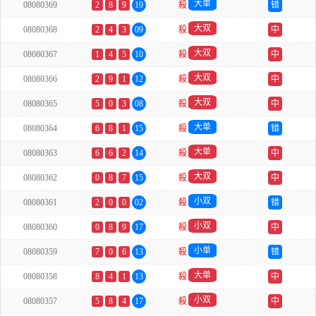
大单
08080369
2
8
9
19
殺
错
大双
08080368
2
4
3
09
殺
中
大双
08080367
1
4
5
10
殺
中
大双
08080366
2
9
1
12
殺
中
大双
08080365
5
0
3
08
殺
中
大单
08080364
6
8
1
15
殺
错
大单
08080363
6
6
2
14
殺
中
大双
08080362
0
8
7
15
殺
中
小双
08080361
2
0
0
02
殺
错
小双
08080360
0
8
9
17
殺
中
小单
08080359
7
0
6
13
殺
错
大单
08080358
8
4
1
13
殺
中
小双
08080357
5
8
4
17
殺
中