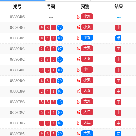
期号
号码
预测
结果
小双
08080406
---
殺
---
小双
08080405
9
8
0
17
殺
中
小双
08080404
0
4
4
08
殺
错
大双
08080403
2
3
2
07
殺
中
大双
08080402
3
3
9
15
殺
中
小单
08080401
2
5
1
08
殺
中
小双
08080400
8
8
4
20
殺
中
大双
08080399
2
4
1
07
殺
中
大双
08080398
5
5
3
13
殺
中
大单
08080397
5
0
4
09
殺
中
大单
08080396
1
2
4
07
殺
中
大双
08080395
9
6
5
20
殺
错