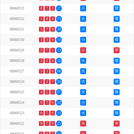
08060533
8
7
2
17
小
错
08060532
1
8
4
13
大
错
08060531
5
7
8
20
小
错
08060530
3
5
6
14
小
错
08060529
5
7
1
13
小
中
08060528
3
3
4
10
大
错
08060527
5
3
0
08
大
错
08060526
1
2
7
10
大
错
08060525
4
2
1
07
大
错
08060524
9
7
6
22
小
错
08060523
0
7
6
13
大
错
08060522
9
7
9
25
大
中