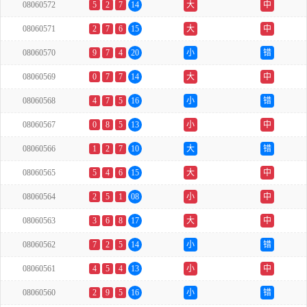
08060572
5
2
7
14
大
中
08060571
2
7
6
15
大
中
08060570
9
7
4
20
小
错
08060569
0
7
7
14
大
中
08060568
4
7
5
16
小
错
08060567
0
8
5
13
小
中
08060566
1
2
7
10
大
错
08060565
5
4
6
15
大
中
08060564
2
5
1
08
小
中
08060563
3
6
8
17
大
中
08060562
7
2
5
14
小
错
08060561
4
5
4
13
小
中
08060560
2
9
5
16
小
错