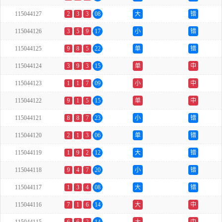
115044127
2
3
3
08
大
错
115044126
3
5
9
17
小
错
115044125
9
8
5
22
单
错
115044124
3
9
3
15
单
中
115044123
1
1
7
09
小
中
115044122
9
1
5
15
单
中
115044121
8
8
7
23
小
错
115044120
2
1
3
06
单
错
115044119
1
9
2
12
大
错
115044118
9
4
7
20
小
错
115044117
1
3
4
08
大
错
115044116
7
1
6
14
大
中