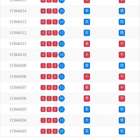
115044115
6
6
2
14
大
中
115044114
4
7
9
20
单
错
115044113
6
7
6
19
双
错
115044112
4
9
2
15
双
错
115044111
9
1
5
15
单
中
115044110
4
7
7
18
大
中
115044109
3
5
4
12
单
错
115044108
5
6
0
11
小
中
115044107
3
8
4
15
单
中
115044106
6
2
1
09
单
中
115044105
8
8
6
22
单
错
115044104
2
8
3
13
大
错
115044103
0
3
6
09
双
错