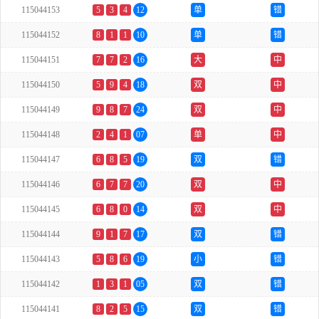
115044153
5
3
4
12
单
错
115044152
8
1
1
10
单
错
115044151
7
7
2
16
大
中
115044150
5
9
4
18
双
中
115044149
9
8
7
24
双
中
115044148
2
4
1
07
单
中
115044147
6
8
5
19
双
错
115044146
6
7
7
20
双
中
115044145
6
8
0
14
双
中
115044144
9
1
7
17
双
错
115044143
5
8
6
19
小
错
115044142
1
3
1
05
双
错
115044141
8
2
5
15
双
错