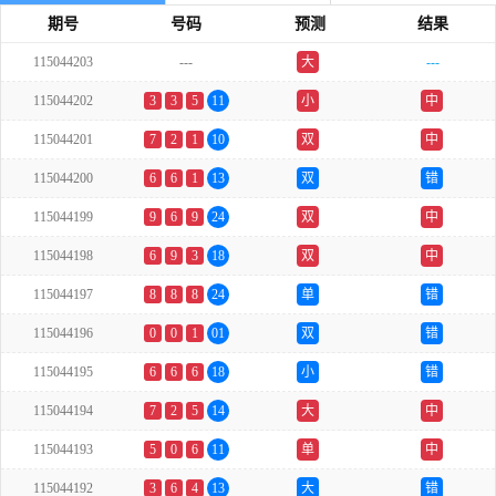
期号
号码
预测
结果
115044203
---
大
---
115044202
3
3
5
11
小
中
115044201
7
2
1
10
双
中
115044200
6
6
1
13
双
错
115044199
9
6
9
24
双
中
115044198
6
9
3
18
双
中
115044197
8
8
8
24
单
错
115044196
0
0
1
01
双
错
115044195
6
6
6
18
小
错
115044194
7
2
5
14
大
中
115044193
5
0
6
11
单
中
115044192
3
6
4
13
大
错