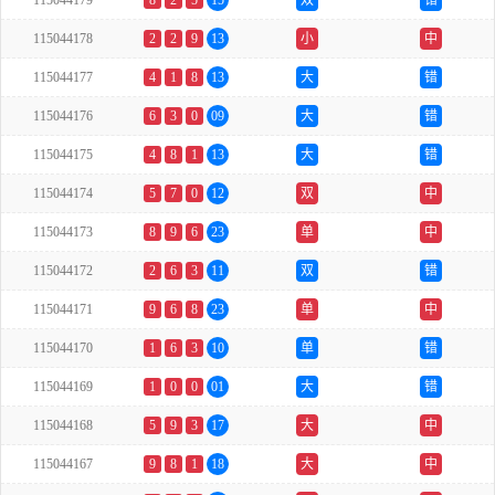
115044179
8
2
5
15
双
错
115044178
2
2
9
13
小
中
115044177
4
1
8
13
大
错
115044176
6
3
0
09
大
错
115044175
4
8
1
13
大
错
115044174
5
7
0
12
双
中
115044173
8
9
6
23
单
中
115044172
2
6
3
11
双
错
115044171
9
6
8
23
单
中
115044170
1
6
3
10
单
错
115044169
1
0
0
01
大
错
115044168
5
9
3
17
大
中
115044167
9
8
1
18
大
中