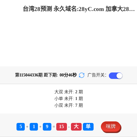
台湾28预测 永久域名:28yC.com 加拿大28-预测|历史结果|加拿大结果咪牌查询|加拿大PC28大神预测|加拿大PC历史走势|加拿大28刮奖预测
第
115044336
期 距下期:
00
分
46
秒
广告开关：
大双
未开:
2
期
小单
未开:
1
期
小双
未开:
7
期
5
1
9
15
大
单
咪牌
+
+
=
-