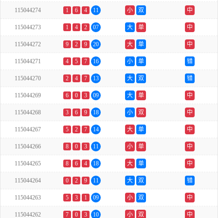
115044274
1
6
4
11
小
双
中
115044273
1
4
2
07
大
单
中
115044272
9
2
9
20
大
单
中
115044271
4
5
7
16
小
单
错
115044270
2
4
7
13
大
双
错
115044269
6
0
3
09
大
单
中
115044268
3
6
9
18
小
双
中
115044267
5
2
7
14
大
单
中
115044266
8
0
3
11
小
单
中
115044265
8
6
4
18
大
单
中
115044264
0
2
9
11
大
双
错
115044263
5
3
1
09
小
双
中
115044262
7
0
3
10
小
双
中