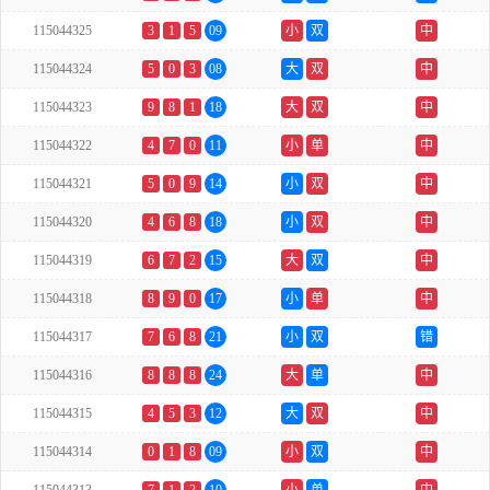
115044325
3
1
5
09
小
双
中
115044324
5
0
3
08
大
双
中
115044323
9
8
1
18
大
双
中
115044322
4
7
0
11
小
单
中
115044321
5
0
9
14
小
双
中
115044320
4
6
8
18
小
双
中
115044319
6
7
2
15
大
双
中
115044318
8
9
0
17
小
单
中
115044317
7
6
8
21
小
双
错
115044316
8
8
8
24
大
单
中
115044315
4
5
3
12
大
双
中
115044314
0
1
8
09
小
双
中