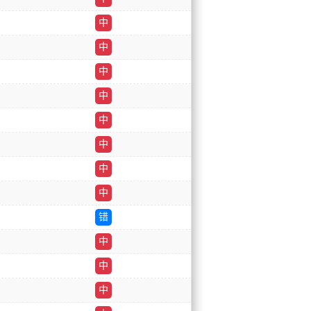
中
中
中
中
中
中
中
中
错
中
中
中