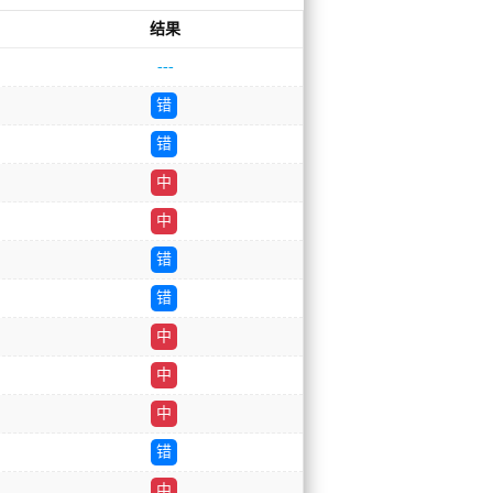
结果
---
错
错
中
中
错
错
中
中
中
错
中