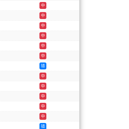
中
中
中
中
中
中
错
中
中
中
中
中
错