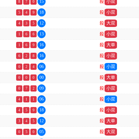
15
殺
小双
8
7
0
18
殺
小双
5
4
9
12
殺
大双
4
3
5
13
殺
小双
1
6
6
16
殺
大单
1
6
9
16
殺
小双
6
2
8
06
殺
小双
0
2
4
00
殺
大单
0
0
0
09
殺
小双
0
7
2
06
殺
小双
4
1
1
18
殺
小双
4
5
9
12
殺
大单
3
4
5
05
殺
大双
0
5
0