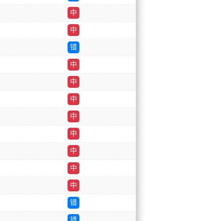
中
中
错
中
中
中
中
中
中
中
中
错
错