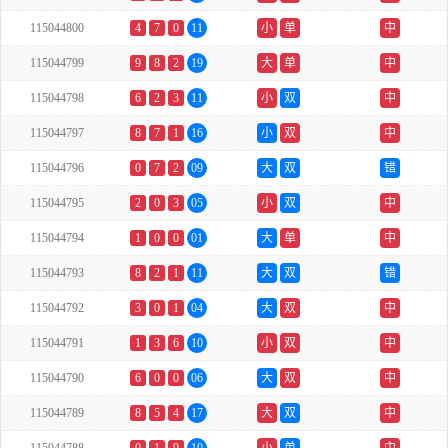
115044800
4
7
0
11
小
单
中
115044799
9
8
2
19
大
单
中
115044798
6
2
3
11
小
双
中
115044797
8
7
1
16
小
双
中
115044796
0
7
2
09
大
双
错
115044795
2
0
3
05
小
双
中
115044794
1
0
0
01
大
单
中
115044793
8
2
1
11
大
双
错
115044792
3
0
1
04
大
双
中
115044791
1
3
6
10
小
双
中
115044790
6
0
0
06
大
双
中
115044789
8
5
4
17
大
双
中