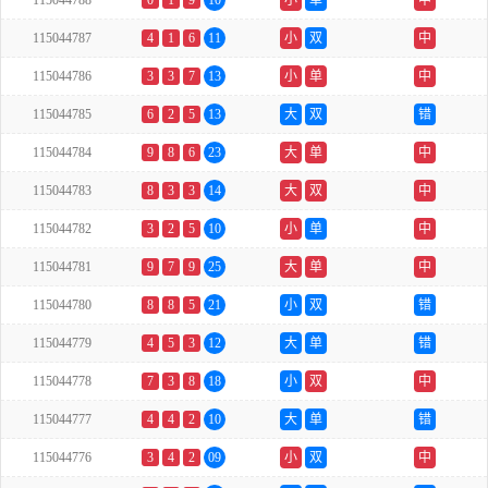
115044788
0
1
9
10
小
单
中
115044787
4
1
6
11
小
双
中
115044786
3
3
7
13
小
单
中
115044785
6
2
5
13
大
双
错
115044784
9
8
6
23
大
单
中
115044783
8
3
3
14
大
双
中
115044782
3
2
5
10
小
单
中
115044781
9
7
9
25
大
单
中
115044780
8
8
5
21
小
双
错
115044779
4
5
3
12
大
单
错
115044778
7
3
8
18
小
双
中
115044777
4
4
2
10
大
单
错
115044776
3
4
2
09
小
双
中