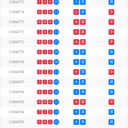
115044775
1
9
9
19
小
双
错
115044774
0
5
8
13
小
双
中
115044773
8
8
9
25
大
单
中
115044772
1
8
4
13
小
单
中
115044771
8
9
5
22
大
双
中
115044770
6
3
0
09
大
双
错
115044769
5
2
2
09
大
双
错
115044768
6
5
4
15
大
双
中
115044767
2
1
0
03
大
双
错
115044766
8
2
6
16
小
单
错
115044765
8
9
8
25
大
单
中
115044764
7
3
0
10
大
单
错
115044763
0
0
2
02
大
单
错