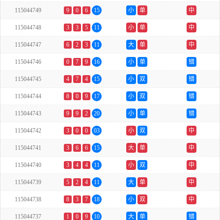
115044749
9
0
6
15
小
单
中
115044748
3
3
5
11
小
单
中
115044747
6
2
3
11
大
单
中
115044746
0
7
9
16
小
单
错
115044745
4
7
4
15
小
双
错
115044744
8
0
9
17
小
双
错
115044743
9
9
2
20
小
单
错
115044742
3
0
0
03
小
双
中
115044741
3
6
6
15
大
单
中
115044740
3
4
4
11
小
双
中
115044739
5
2
4
11
大
单
中
115044738
8
3
7
18
小
双
中
115044737
1
0
9
10
大
单
错