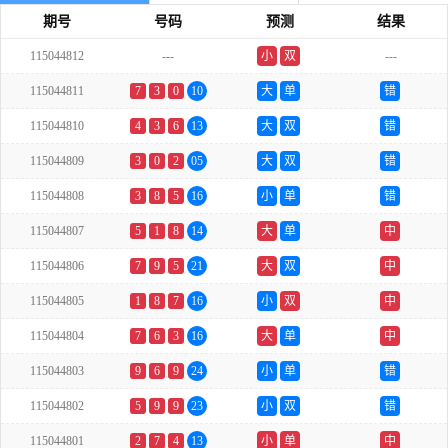
期号
号码
预测
结果
115044812
---
小
双
---
115044811
7
3
0
10
大
单
错
115044810
4
3
6
13
大
双
错
115044809
3
0
2
05
大
双
错
115044808
3
8
5
16
小
单
错
115044807
5
1
8
14
大
单
中
115044806
7
9
5
21
大
双
中
115044805
1
8
7
16
小
双
中
115044804
7
6
3
16
大
单
中
115044803
9
6
9
24
小
单
错
115044802
5
9
9
23
小
双
错
115044801
2
7
4
13
小
单
中