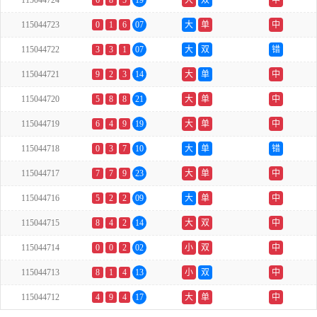
115044724
6
8
5
19
大
双
中
115044723
0
1
6
07
大
单
中
115044722
3
3
1
07
大
双
错
115044721
9
2
3
14
大
单
中
115044720
5
8
8
21
大
单
中
115044719
6
4
9
19
大
单
中
115044718
0
3
7
10
大
单
错
115044717
7
7
9
23
大
单
中
115044716
5
2
2
09
大
单
中
115044715
8
4
2
14
大
双
中
115044714
0
0
2
02
小
双
中
115044713
8
1
4
13
小
双
中
115044712
4
9
4
17
大
单
中