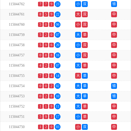
115044762
7
7
9
23
小
双
错
115044761
8
5
9
22
大
双
中
115044760
5
0
1
06
小
双
中
115044759
5
2
0
07
大
单
中
115044758
5
9
6
20
小
双
中
115044757
0
8
8
16
小
双
中
115044756
4
2
1
07
大
单
中
115044755
7
3
4
14
大
单
中
115044754
0
0
2
02
大
单
错
115044753
0
2
8
10
大
单
错
115044752
1
1
9
11
大
单
中
115044751
5
9
3
17
小
单
中
115044750
1
2
0
03
小
双
中