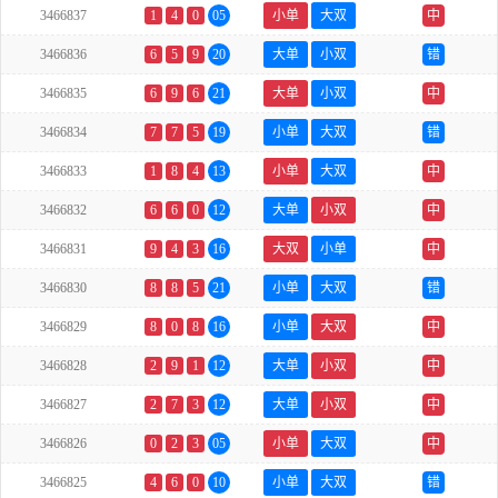
3466837
1
4
0
05
小单
大双
中
3466836
6
5
9
20
大单
小双
错
3466835
6
9
6
21
大单
小双
中
3466834
7
7
5
19
小单
大双
错
3466833
1
8
4
13
小单
大双
中
3466832
6
6
0
12
大单
小双
中
3466831
9
4
3
16
大双
小单
中
3466830
8
8
5
21
小单
大双
错
3466829
8
0
8
16
小单
大双
中
3466828
2
9
1
12
大单
小双
中
3466827
2
7
3
12
大单
小双
中
3466826
0
2
3
05
小单
大双
中
3466825
4
6
0
10
小单
大双
错