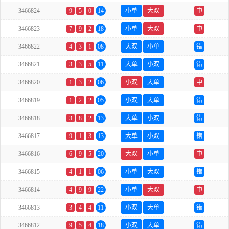
3466824
9
5
0
14
小单
大双
中
3466823
7
9
2
18
小单
大双
中
3466822
4
3
1
08
大双
小单
错
3466821
3
3
5
11
大单
小双
错
3466820
1
3
2
06
小双
大单
中
3466819
1
2
2
05
小双
大单
错
3466818
3
8
2
13
大单
小双
错
3466817
9
1
3
13
大单
小双
错
3466816
6
9
5
20
大双
小单
中
3466815
4
1
1
06
小单
大双
错
3466814
4
9
9
22
小单
大双
中
3466813
3
4
4
11
小双
大单
错
3466812
9
5
4
18
小双
大单
错