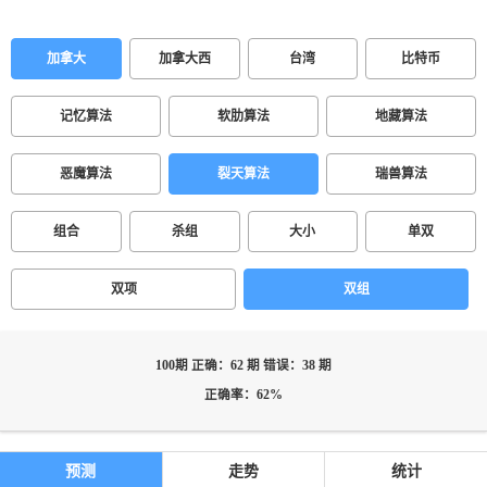
加拿大
加拿大西
台湾
比特币
记忆算法
软肋算法
地藏算法
恶魔算法
裂天算法
瑞兽算法
组合
杀组
大小
单双
双项
双组
100期 正确：62 期 错误：38 期
正确率：62%
预测
走势
统计