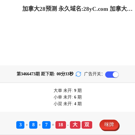
加拿大28预测 永久域名:28yC.com 加拿大28-预测|历史结果|加拿大结果咪牌查询|加拿大PC28大神预测|加拿大PC历史走势|加拿大28刮奖预测
第
3466473
期 距下期:
00
分
33
秒
广告开关：
大单
未开:
9
期
小单
未开:
6
期
小双
未开:
4
期
3
8
7
18
大
双
咪牌
+
+
=
-