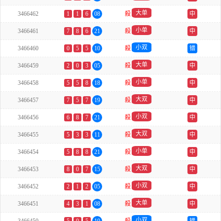
大单
3466462
1
1
6
08
殺
中
小单
3466461
7
8
6
21
殺
中
小双
3466460
0
5
5
10
殺
错
大单
3466459
2
0
3
05
殺
中
小单
3466458
5
5
8
18
殺
中
大双
3466457
7
5
7
19
殺
中
小双
3466456
6
8
7
21
殺
中
大双
3466455
5
3
3
11
殺
中
小单
3466454
5
8
8
21
殺
中
大双
3466453
8
0
7
15
殺
中
小双
3466452
2
1
2
05
殺
中
大单
3466451
4
3
1
08
殺
中
小双