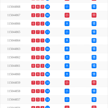
115044868
9
6
3
18
小
错
115044867
2
2
2
06
小
中
115044866
6
3
2
11
大
错
115044865
1
7
7
15
小
错
115044864
5
1
5
11
大
错
115044863
1
3
2
06
大
错
115044862
2
0
3
05
大
错
115044861
0
9
3
12
大
错
115044860
0
6
0
06
大
错
115044859
7
3
0
10
小
中
115044858
6
5
7
18
小
错
115044857
8
5
1
14
小
错