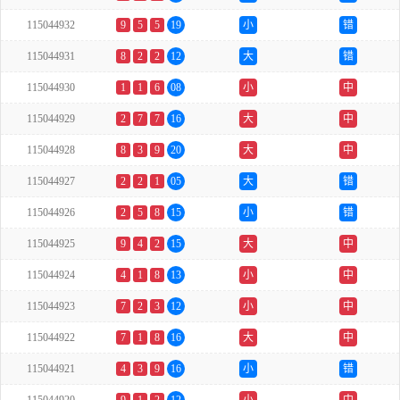
115044932
9
5
5
19
小
错
115044931
8
2
2
12
大
错
115044930
1
1
6
08
小
中
115044929
2
7
7
16
大
中
115044928
8
3
9
20
大
中
115044927
2
2
1
05
大
错
115044926
2
5
8
15
小
错
115044925
9
4
2
15
大
中
115044924
4
1
8
13
小
中
115044923
7
2
3
12
小
中
115044922
7
1
8
16
大
中
115044921
4
3
9
16
小
错