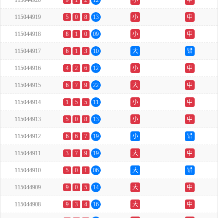
115044920
9
1
2
12
小
中
115044919
5
0
8
13
小
中
115044918
8
1
0
09
小
中
115044917
6
1
3
10
大
错
115044916
4
2
6
12
小
中
115044915
6
7
9
22
大
中
115044914
1
5
5
11
小
中
115044913
5
0
8
13
小
中
115044912
6
6
7
19
小
错
115044911
3
7
9
19
大
中
115044910
5
0
1
06
大
错
115044909
9
0
5
14
大
中
115044908
9
3
4
16
大
中