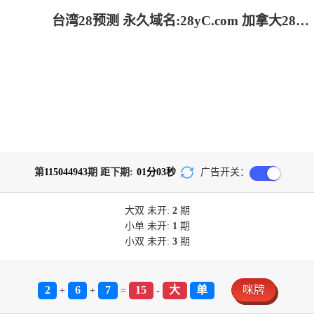
台湾28预测 永久域名:28yC.com 加拿大28-预测|历史结果|加拿大结果咪牌查询|加拿大PC28大神预测|加拿大PC历史走势|加拿大28刮奖预测
第
115044943
期 距下期:
01
分
03
秒
广告开关：
大双
未开:
2
期
小单
未开:
1
期
小双
未开:
3
期
2
6
7
15
大
单
咪牌
+
+
=
-