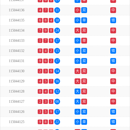
115044137
9
6
8
23
小
单
中
115044136
4
7
0
11
小
双
中
115044135
6
8
4
18
小
单
错
115044134
7
9
8
24
大
双
中
115044133
1
7
9
17
小
单
中
115044132
9
4
2
15
小
双
错
115044131
9
6
2
17
小
双
错
115044130
2
3
9
14
大
双
中
115044129
4
5
7
16
大
双
中
115044128
0
4
8
12
大
双
中
115044127
2
3
3
08
大
双
中
115044126
3
5
9
17
小
双
错
115044125
9
8
5
22
小
单
错