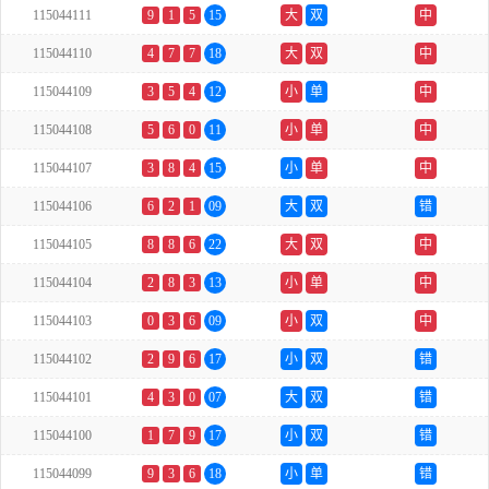
115044111
9
1
5
15
大
双
中
115044110
4
7
7
18
大
双
中
115044109
3
5
4
12
小
单
中
115044108
5
6
0
11
小
单
中
115044107
3
8
4
15
小
单
中
115044106
6
2
1
09
大
双
错
115044105
8
8
6
22
大
双
中
115044104
2
8
3
13
小
单
中
115044103
0
3
6
09
小
双
中
115044102
2
9
6
17
小
双
错
115044101
4
3
0
07
大
双
错
115044100
1
7
9
17
小
双
错
115044099
9
3
6
18
小
单
错