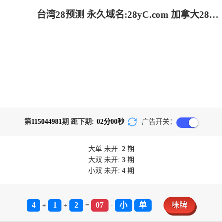
台湾28预测 永久域名:28yC.com 加拿大28-预测|历史结果|加拿大结果咪牌查询|加拿大PC28大神预测|加拿大PC历史走势|加拿大28刮奖预测
第
115044981
期 距下期:
02
分
00
秒
广告开关：
大单
未开:
2
期
大双
未开:
3
期
小双
未开:
4
期
4
1
2
07
小
单
咪牌
+
+
=
-