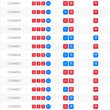
115044932
9
5
5
19
大
单
中
115044931
8
2
2
12
大
双
中
115044930
1
1
6
08
小
双
中
115044929
2
7
7
16
小
双
中
115044928
8
3
9
20
小
单
错
115044927
2
2
1
05
小
双
中
115044926
2
5
8
15
小
双
错
115044925
9
4
2
15
小
双
错
115044924
4
1
8
13
小
单
中
115044923
7
2
3
12
小
双
中
115044922
7
1
8
16
小
双
中
115044921
4
3
9
16
大
单
中
115044920
9
1
2
12
小
单
中