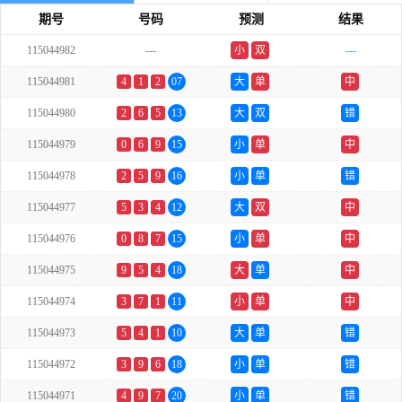
期号
号码
预测
结果
115044982
---
小
双
---
115044981
4
1
2
07
大
单
中
115044980
2
6
5
13
大
双
错
115044979
0
6
9
15
小
单
中
115044978
2
5
9
16
小
单
错
115044977
5
3
4
12
大
双
中
115044976
0
8
7
15
小
单
中
115044975
9
5
4
18
大
单
中
115044974
3
7
1
11
小
单
中
115044973
5
4
1
10
大
单
错
115044972
3
9
6
18
小
单
错
115044971
4
9
7
20
小
单
错