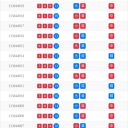
115044919
5
0
8
13
大
单
中
115044918
8
1
0
09
小
单
中
115044917
6
1
3
10
小
双
中
115044916
4
2
6
12
小
单
中
115044915
6
7
9
22
大
单
中
115044914
1
5
5
11
大
双
错
115044913
5
0
8
13
大
单
中
115044912
6
6
7
19
大
单
中
115044911
3
7
9
19
小
双
错
115044910
5
0
1
06
大
单
错
115044909
9
0
5
14
小
双
中
115044908
9
3
4
16
小
双
中
115044907
4
2
4
10
小
单
中