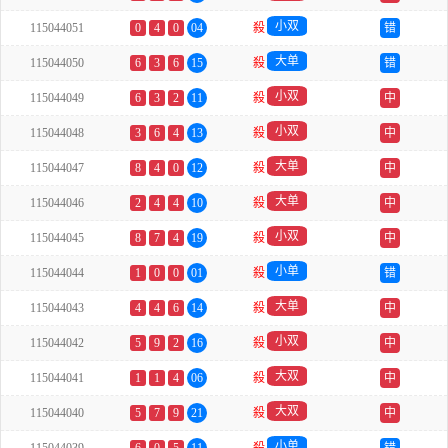
小双
115044051
0
4
0
04
殺
错
大单
115044050
6
3
6
15
殺
错
小双
115044049
6
3
2
11
殺
中
小双
115044048
3
6
4
13
殺
中
大单
115044047
8
4
0
12
殺
中
大单
115044046
2
4
4
10
殺
中
小双
115044045
8
7
4
19
殺
中
小单
115044044
1
0
0
01
殺
错
大单
115044043
4
4
6
14
殺
中
小双
115044042
5
9
2
16
殺
中
大双
115044041
1
1
4
06
殺
中
大双
115044040
5
7
9
21
殺
中
小单