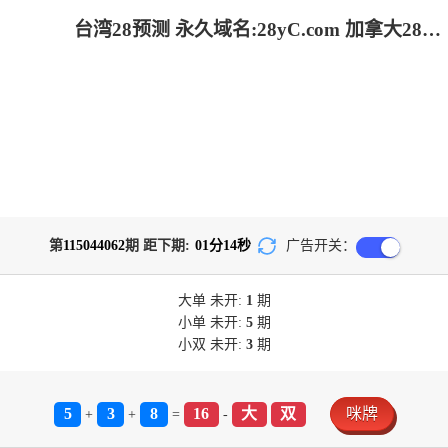
台湾28预测 永久域名:28yC.com 加拿大28-预测|历史结果|加拿大结果咪牌查询|加拿大PC28大神预测|加拿大PC历史走势|加拿大28刮奖预测
第
115044062
期 距下期:
01
分
14
秒
广告开关：
大单
未开:
1
期
小单
未开:
5
期
小双
未开:
3
期
5
3
8
16
大
双
咪牌
+
+
=
-