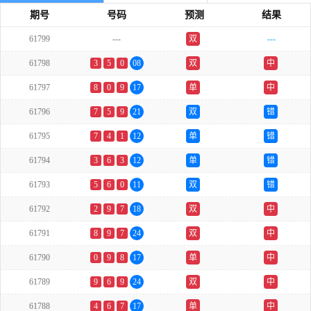
期号
号码
预测
结果
61799
---
双
---
61798
3
5
0
08
双
中
61797
8
0
9
17
单
中
61796
7
5
9
21
双
错
61795
7
4
1
12
单
错
61794
3
6
3
12
单
错
61793
5
6
0
11
双
错
61792
2
9
7
18
双
中
61791
8
9
7
24
双
中
61790
0
9
8
17
单
中
61789
9
6
9
24
双
中
61788
4
6
7
17
单
中