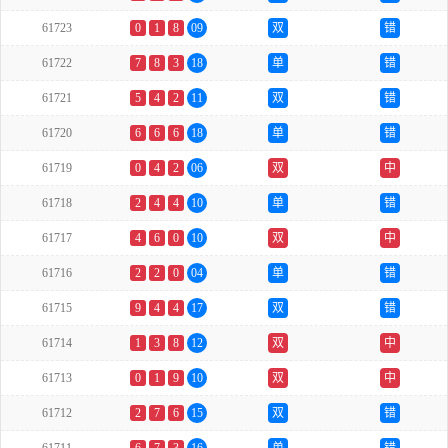
61723
0
1
8
09
双
错
61722
7
8
3
18
单
错
61721
5
4
2
11
双
错
61720
6
6
6
18
单
错
61719
0
4
2
06
双
中
61718
2
4
4
10
单
错
61717
4
6
0
10
双
中
61716
2
2
0
04
单
错
61715
9
4
4
17
双
错
61714
1
3
8
12
双
中
61713
0
1
9
10
双
中
61712
2
7
6
15
双
错