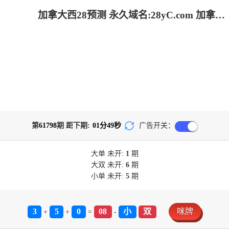
加拿大西28预测 永久域名:28yC.com 加拿大28-预测|历史结果|加拿大结果咪牌查询|加拿大PC28大神预测|加拿大PC历史走势|加拿大28刮奖预测
第
61798
期 距下期:
01
分
49
秒
广告开关：
大单
未开:
1
期
大双
未开:
6
期
小单
未开:
5
期
3
5
0
08
小
双
咪牌
+
+
=
-