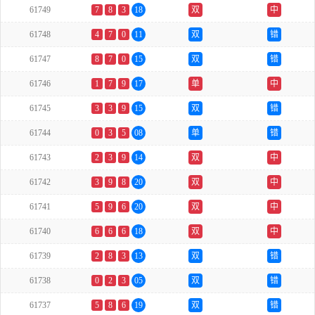
61749
7
8
3
18
双
中
61748
4
7
0
11
双
错
61747
8
7
0
15
双
错
61746
1
7
9
17
单
中
61745
3
3
9
15
双
错
61744
0
3
5
08
单
错
61743
2
3
9
14
双
中
61742
3
9
8
20
双
中
61741
5
9
6
20
双
中
61740
6
6
6
18
双
中
61739
2
8
3
13
双
错
61738
0
2
3
05
双
错
61737
5
8
6
19
双
错