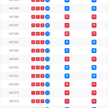
3467490
9
1
2
12
单
错
3467489
0
5
3
08
大
错
3467488
6
7
7
20
双
中
3467487
0
3
3
06
小
中
3467486
5
6
5
16
双
中
3467485
8
9
5
22
单
错
3467484
4
1
8
13
双
错
3467483
7
2
6
15
大
中
3467482
4
4
2
10
单
错
3467481
3
6
9
18
单
错
3467480
9
6
4
19
单
中
3467479
7
2
6
15
大
中
3467478
9
0
2
11
小
中