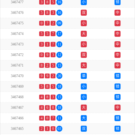
3467477
3
8
5
16
小
错
3467476
5
8
3
16
双
中
3467475
0
7
2
09
小
中
3467474
5
5
7
17
大
中
3467473
3
1
7
11
小
中
3467472
0
9
3
12
双
中
3467471
8
2
5
15
大
中
3467470
9
9
2
20
单
错
3467469
5
8
5
18
小
错
3467468
4
8
3
15
小
错
3467467
4
6
8
18
大
中
3467466
4
0
7
11
大
错
3467465
2
1
0
03
双
错