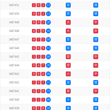
3467451
2
8
3
13
双
错
3467450
4
8
1
13
双
错
3467449
8
9
3
20
大
中
3467448
8
1
9
18
大
中
3467447
0
7
2
09
双
错
3467446
4
0
9
13
双
错
3467445
5
2
1
08
双
中
3467444
9
4
7
20
双
中
3467443
0
8
0
08
小
中
3467442
1
9
1
11
双
错
3467441
6
5
8
19
单
中
3467440
1
2
5
08
大
错
3467439
9
1
8
18
单
错