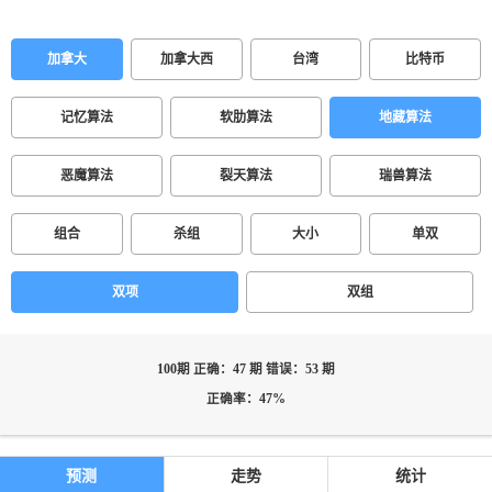
加拿大
加拿大西
台湾
比特币
记忆算法
软肋算法
地藏算法
恶魔算法
裂天算法
瑞兽算法
组合
杀组
大小
单双
双项
双组
100期 正确：47 期 错误：53 期
正确率：47%
预测
走势
统计