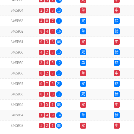
3465965
4
5
7
16
双
中
3465964
2
3
8
13
单
中
3465963
4
0
7
11
双
错
3465962
8
4
4
16
单
错
3465961
0
3
3
06
双
中
3465960
4
2
7
13
双
错
3465959
3
4
5
12
单
错
3465958
8
2
7
17
单
中
3465957
9
7
5
21
双
错
3465956
0
3
8
11
双
错
3465955
2
5
1
08
双
中
3465954
1
4
9
14
单
错
3465953
5
2
1
08
双
中