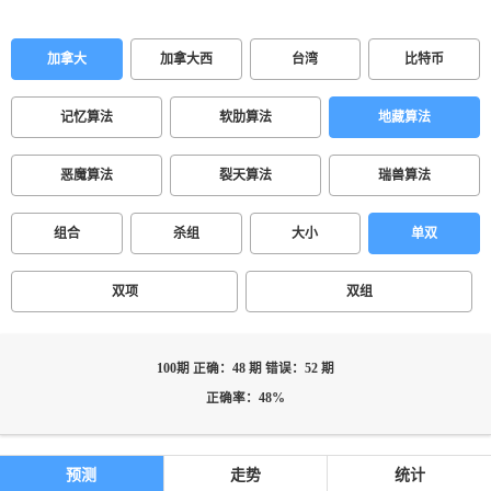
加拿大
加拿大西
台湾
比特币
记忆算法
软肋算法
地藏算法
恶魔算法
裂天算法
瑞兽算法
组合
杀组
大小
单双
双项
双组
100期 正确：48 期 错误：52 期
正确率：48%
预测
走势
统计